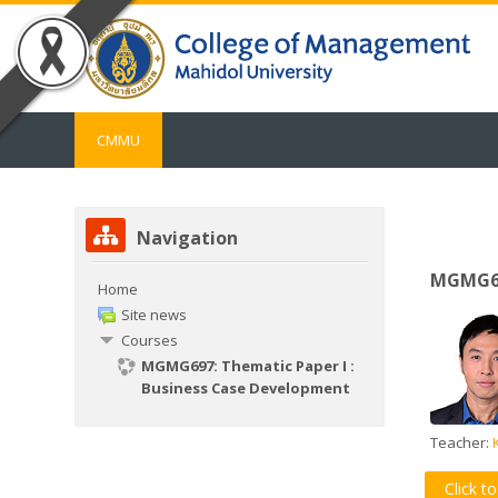
Skip to main content
CMMU
Skip Navigation
Navigation
MGMG69
Home
Site news
Courses
MGMG697: Thematic Paper I :
Business Case Development
Teacher:
Click t